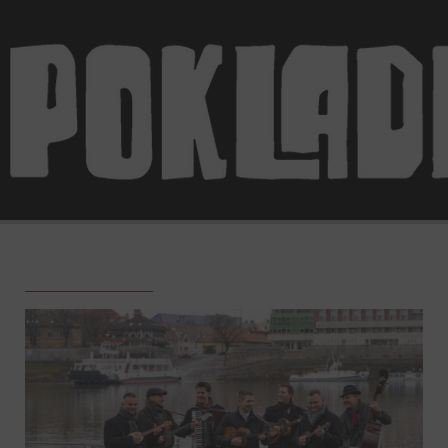
________________