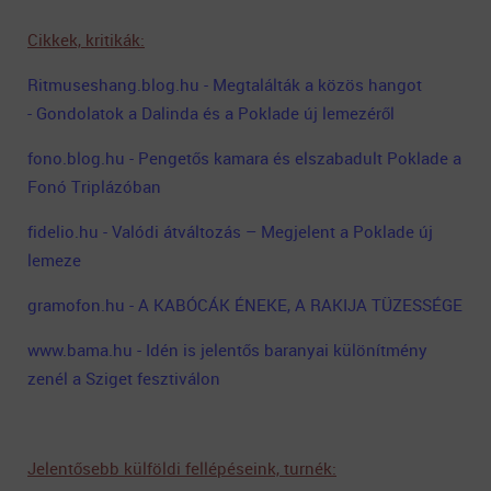
Cikkek, kritikák:
Ritmuseshang.blog.hu - Megtalálták a közös hangot
- Gondolatok a Dalinda és a Poklade új lemezéről
fono.blog.hu - Pengetős kamara és elszabadult Poklade a
Fonó Triplázóban
fidelio.hu - Valódi átváltozás – Megjelent a Poklade új
lemeze
gramofon.hu - A KABÓCÁK ÉNEKE, A RAKIJA TÜZESSÉGE
www.bama.hu - Idén is jelentős baranyai különítmény
zenél a Sziget fesztiválon
Jelentősebb külföldi fellépéseink, turnék: