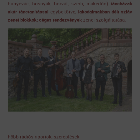
bunyevác, bosnyák, horvát, szerb, makedón)
táncházak
akár tánctanítással
egybekötve,
lakodalmakban déli szláv
zenei blokkok;
céges rendezvények
zenei szolgáltatása.
Főbb rádiós riportok, szereplések: