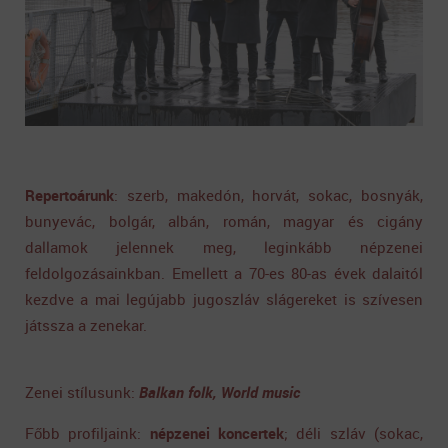
Repertoárunk
: szerb, makedón, horvát, sokac, bosnyák,
bunyevác, bolgár, albán, román, magyar és cigány
dallamok jelennek meg, leginkább népzenei
feldolgozásainkban. Emellett a 70-es 80-as évek dalaitól
kezdve a mai legújabb jugoszláv slágereket is szívesen
játssza a zenekar.
Zenei stílusunk:
Balkan folk, World music
Főbb profiljaink:
népzenei koncertek
; déli szláv (sokac,