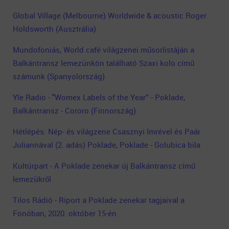
Global Village (Melbourne) Worldwide & acoustic Roger
Holdsworth (Ausztrália)
Mundofoniás, World café világzenei műsorlistáján a
Balkántransz lemezünkön található Szaxi kolo című
számunk (Spanyolország)
Yle Radio -
"
Womex Labels of the Year” - Poklade,
Balkántransz - Cororo (Finnország)
Hétlépés: Nép- és világzene Csasznyi Imrével és Paár
Juliannával (2. adás) Poklade, Poklade - Golubica bila
Kultúrpart - A Poklade zenekar új Balkántransz című
lemezükről
Tilos Rádió - Riport a Poklade zenekar tagjaival a
Fonóban, 2020. október 15-én