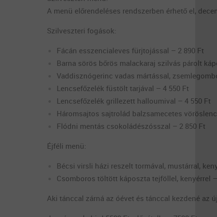
A menü előrendeléses rendszerben érhető el, dece
Szilveszteri fogások:
Fácán esszencialeves fürjtojással – 2 890 Ft
Barna sörös bőrös malackaraj szilvás párolt ká
Vaddisznógerinc vadas mártással, zsemlegombó
Lencsefőzelék füstölt tarjával – 4 550 Ft
Lencsefőzelék grillezett halloumival – 4 550 Ft
Háromsajtos sajtrolád balzsamecetes vöröslencs
Flódni mentás csokoládészósszal – 2 850 Ft
Éjféli menü:
Bécsi virsli házi reszelt tormával, mustárral, ken
Csomboros töltött káposzta tejföllel, kenyérrel –
Aki tánccal zárná az óévet és tánccal kezdené az úja