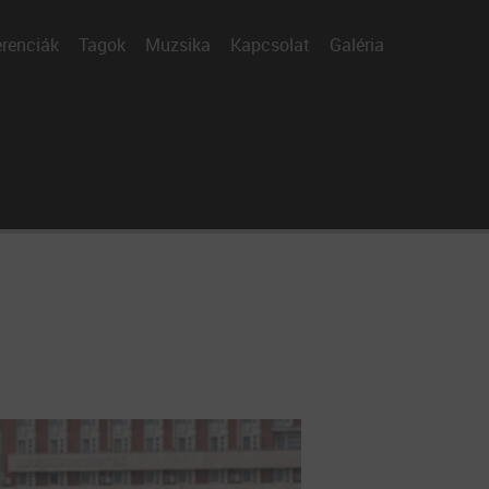
renciák
Tagok
Muzsika
Kapcsolat
Galéria