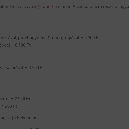
mber 19-ig a
kavezo@fono.hu
címen. A vacsora nem része a jegyá
posztával, póréhagymás tört burgonyával – 5 300 Ft
ccal – 6 100 Ft
e-salátával – 4 550 Ft
yérrel – 2 950 Ft
 4 950 Ft
t, az jó helyen jár!