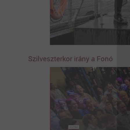
Szilveszterkor irány a Fonó