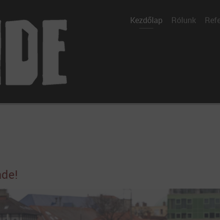
Kezdőlap
Rólunk
Refe
ade!