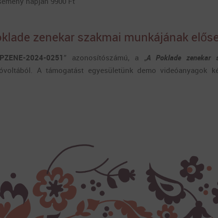
 esemény napján 9900 Ft
lade zenekar szakmai munkájának előse
PZENE-2024-0251
” azonosítószámú, a „
A Poklade zenekar s
óvoltából. A támogatást egyesületünk demo videóanyagok kés