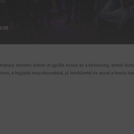
nya: minden évben itt gyűlik össze az a közönség, amely biztos
színen, a legjobb muzsikusokkal, jó lendülettel és azzal a fonós ha