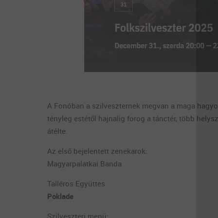
A Fonóban a szilveszternek megvan a maga hagyomá
tényleg estétől hajnalig forog a tánctér, több hely
átélte.
Az első bejelentett zenekarok:
Magyarpalatkai Banda
Talléros Együttes
Poklade
Szilveszteri menü: