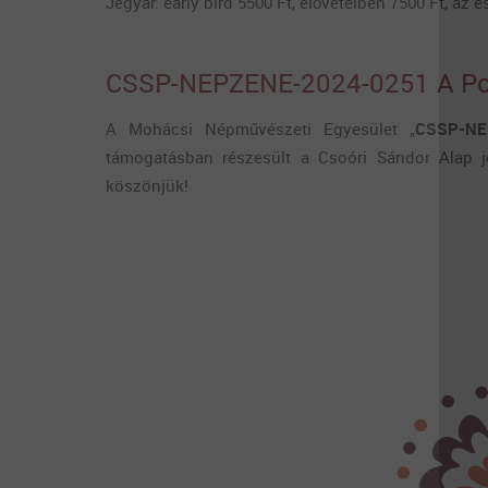
Jegyár: early bird 5500 Ft, elővételben 7500 Ft, az
CSSP-NEPZENE-2024-0251 A Pok
A Mohácsi Népművészeti Egyesület „
CSSP-NE
támogatásban részesült a Csoóri Sándor Alap j
köszönjük!