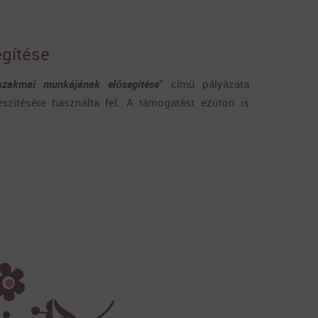
gítése
zakmai munkájának elősegítése
” című pályázata
zítésére használta fel. A támogatást ezúton is